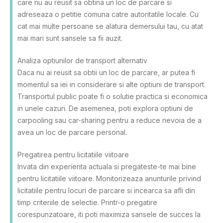
care nu au reusit sa obtina un loc de parcare si
adreseaza o petitie comuna catre autoritatile locale. Cu
cat mai multe persoane se alatura demersului tau, cu atat
mai mari sunt sansele sa fii auzit.
Analiza optiunilor de transport alternativ
Daca nu ai reusit sa obtii un loc de parcare, ar putea fi
momentul sa iei in considerare si alte optiuni de transport.
Transportul public poate fi o solutie practica si economica
in unele cazuri. De asemenea, poti explora optiuni de
carpooling sau car-sharing pentru a reduce nevoia de a
avea un loc de parcare personal.
Pregatirea pentru licitatiile viitoare
Invata din experienta actuala si pregateste-te mai bine
pentru licitatiile viitoare. Monitorizeaza anunturile privind
licitatiile pentru locuri de parcare si incearca sa afli din
timp criteriile de selectie. Printr-o pregatire
corespunzatoare, iti poti maximiza sansele de succes la