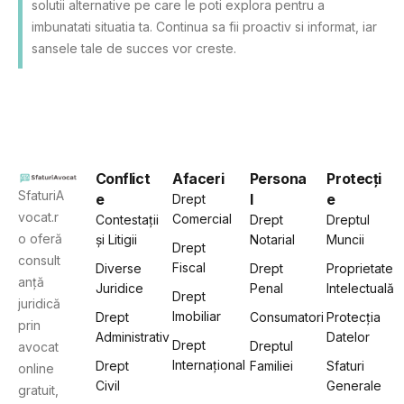
solutii alternative pe care le poti explora pentru a
imbunatati situatia ta. Continua sa fii proactiv si informat, iar
sansele tale de succes vor creste.
Conflict
Afaceri
Persona
Protecți
SfaturiA
e
l
e
Drept
vocat.r
Comercial
Contestații
Drept
Dreptul
o oferă
și Litigii
Notarial
Muncii
Drept
consult
Fiscal
Diverse
Drept
Proprietate
anță
Juridice
Penal
Intelectuală
Drept
juridică
Imobiliar
Drept
Consumatori
Protecția
prin
Administrativ
Datelor
Drept
Dreptul
avocat
Internațional
Drept
Familiei
Sfaturi
online
Civil
Generale
gratuit,