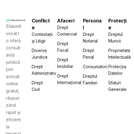
Conflict
Afaceri
Persona
Protecți
SfaturiA
e
l
e
Drept
vocat.r
Comercial
Contestații
Drept
Dreptul
o oferă
și Litigii
Notarial
Muncii
Drept
consult
Fiscal
Diverse
Drept
Proprietate
anță
Juridice
Penal
Intelectuală
Drept
juridică
Imobiliar
Drept
Consumatori
Protecția
prin
Administrativ
Datelor
Drept
Dreptul
avocat
Internațional
Drept
Familiei
Sfaturi
online
Civil
Generale
gratuit,
răspun
zând
rapid și
eficient
la
întrebăr