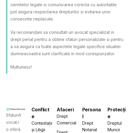
cerintelor legale si comunicarea corecta cu autoritatile
pot asigura respectarea drepturilor si evitarea unor
consecinte neplacute.
Va recomandam sa consultati un avocat specializat in
drept penal pentru a obtine sfaturi personalizate si pentru
a va asigura ca toate aspectele legale specifice situatiei
dumneavoastra sunt clarificate in mod corespunzator.
Multumesc!
Conflict
Afaceri
Persona
Protecți
SfaturiA
e
l
e
Drept
vocat.r
Comercial
Contestații
Drept
Dreptul
o oferă
și Litigii
Notarial
Muncii
Drept