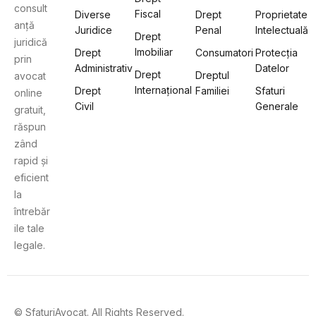
consult
Fiscal
Diverse
Drept
Proprietate
anță
Juridice
Penal
Intelectuală
Drept
juridică
Imobiliar
Drept
Consumatori
Protecția
prin
Administrativ
Datelor
Drept
Dreptul
avocat
Internațional
Drept
Familiei
Sfaturi
online
Civil
Generale
gratuit,
răspun
zând
rapid și
eficient
la
întrebăr
ile tale
legale.
© SfaturiAvocat. All Rights Reserved.