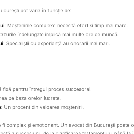
ucurești pot varia în funcție de:
ui
: Moștenirile complexe necesită efort și timp mai mare.
Cazurile îndelungate implică mai multe ore de muncă.
ui
: Specialiștii cu experiență au onorarii mai mari.
 fixă pentru întregul proces succesoral.
rea pe baza orelor lucrate.
e
: Un procent din valoarea moștenirii.
fi complex și emoționant. Un avocat din București poate ofe
rectă a succesiunii, de la clarificarea testamentului până la 