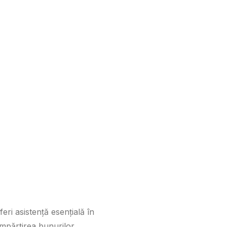
ri asistență esențială în
împărțirea bunurilor.