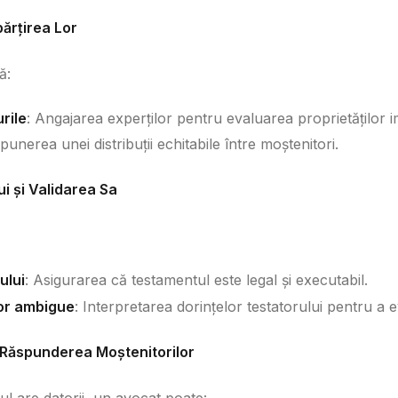
părțirea Lor
ă:
rile
: Angajarea experților pentru evaluarea proprietăților im
punerea unei distribuții echitabile între moștenitori.
i și Validarea Sa
ului
: Asigurarea că testamentul este legal și executabil.
lor ambigue
: Interpretarea dorințelor testatorului pentru a evit
i Răspunderea Moștenitorilor