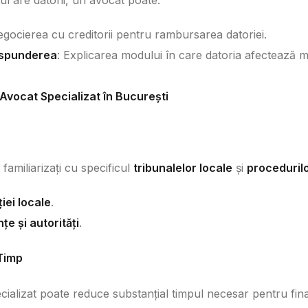
ul are datorii, un avocat poate:
egocierea cu creditorii pentru rambursarea datoriei.
răspunderea
: Explicarea modului în care datoria afectează m
 Avocat Specializat în București
 familiarizați cu specificul
tribunalelor locale
și
procedurilo
iei locale
.
țe și autorități
.
 Timp
ializat poate reduce substanțial timpul necesar pentru fina