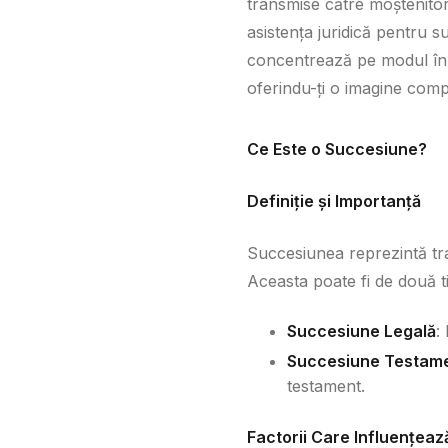
transmise către moștenitor
asistența juridică pentru s
concentrează pe modul în c
oferindu-ți o imagine compl
Ce Este o Succesiune?
Definiție și Importanță
Succesiunea reprezintă tra
Aceasta poate fi de două ti
Succesiune Legală
:
Succesiune Testam
testament.
Factorii Care Influențea