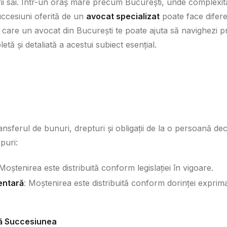
ii săi. Într-un oraș mare precum București, unde complexita
uccesiuni oferită de un
avocat specializat
poate face difere
are un avocat din București te poate ajuta să navighezi prin
etă și detaliată a acestui subiect esențial.
nsferul de bunuri, drepturi și obligații de la o persoană dec
puri:
 Moștenirea este distribuită conform legislației în vigoare.
entară
: Moștenirea este distribuită conform dorinței exprim
ză Succesiunea