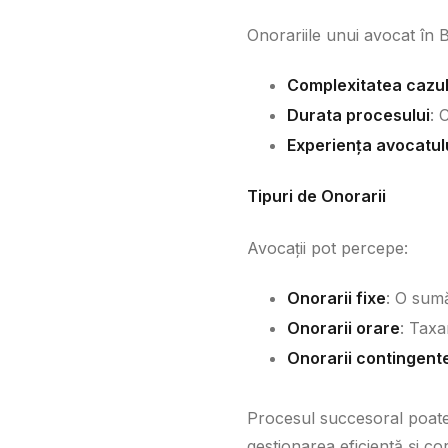
Onorariile unui avocat în B
Complexitatea cazul
Durata procesului
: 
Experiența avocatul
Tipuri de Onorarii
Avocații pot percepe:
Onorarii fixe
: O sumă
Onorarii orare
: Taxa
Onorarii contingent
Procesul succesoral poate 
gestionarea eficientă și co