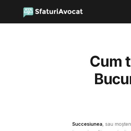
Cum t
Bucur
Succesiunea
, sau moșten