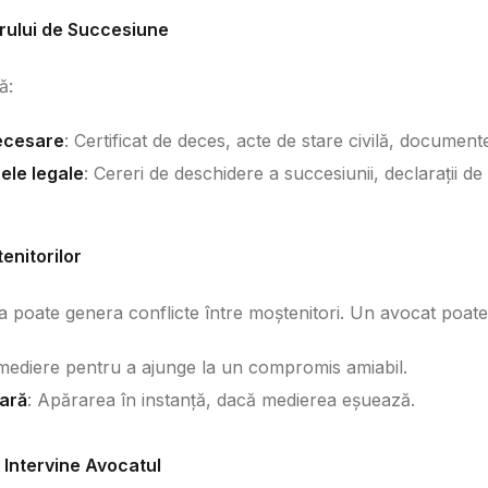
arului de Succesiune
ă:
ecesare
: Certificat de deces, acte de stare civilă, document
ele legale
: Cereri de deschidere a succesiunii, declarații d
enitorilor
a poate genera conflicte între moștenitori. Un avocat poate 
e mediere pentru a ajunge la un compromis amiabil.
ară
: Apărarea în instanță, dacă medierea eșuează.
 Intervine Avocatul