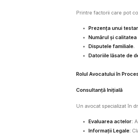
Printre factorii care pot 
Prezența unui test
Numărul și calitatea
Disputele familiale
.
Datoriile lăsate de 
Rolul Avocatului în Proc
Consultanță Inițială
Un avocat specializat în d
Evaluarea actelor
: 
Informații Legale
: Cl