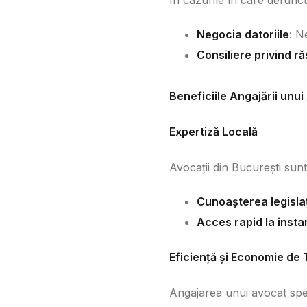
În cazurile în care defunct
Negocia datoriile
: N
Consiliere privind 
Beneficiile Angajării unui
Expertiză Locală
Avocații din București sunt
Cunoașterea legislaț
Acces rapid la instan
Eficiență și Economie de
Angajarea unui avocat spec