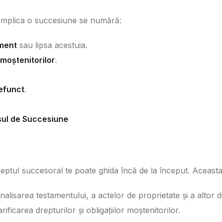
complica o succesiune se numără:
ament
sau lipsa acestuia.
 moștenitorilor
.
defunct
.
esul de Succesiune
reptul succesoral te poate ghida încă de la început. Aceasta
Analisarea testamentului, a actelor de proprietate și a alto
arificarea drepturilor și obligațiilor moștenitorilor.