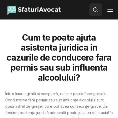
Avocat Online
Adauga o intrebare
Cum te poate ajuta
asistenta juridica in
cazurile de conducere fara
permis sau sub influenta
alcoolului?
Într-o lume agitată și complexă, oricine poate face greșeli.
Conducerea fără permis sau sub influența alcoolului sunt
două astfel de greșeli care pot avea consecințe grave. Din
fericire, asistența juridică adecvată poate juca un rol crucial în