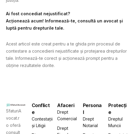
justiția.
Ai fost concediat nejustificat?
Acționează acum! Informează-te, consultă un avocat și
luptă pentru drepturile tale.
Acest articol este creat pentru a te ghida prin procesul de
contestare a concedierii nejustificate și protejarea drepturilor
tale. Informează-te corect și acționează prompt pentru a
obține rezultatele dorite.
Conflict
Afaceri
Persona
Protecți
SfaturiA
e
l
e
Drept
vocat.r
Comercial
Contestații
Drept
Dreptul
o oferă
și Litigii
Notarial
Muncii
Drept
consult