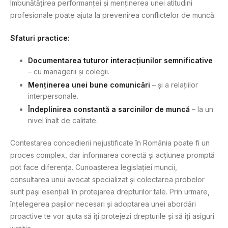
Îmbunătățirea performanței și menținerea unei atitudini
profesionale poate ajuta la prevenirea conflictelor de muncă.
Sfaturi practice:
Documentarea tuturor interacțiunilor semnificative
– cu managerii și colegii.
Menținerea unei bune comunicări
– și a relațiilor
interpersonale.
Îndeplinirea constantă a sarcinilor de muncă
– la un
nivel înalt de calitate.
Contestarea concedierii nejustificate în România poate fi un
proces complex, dar informarea corectă și acțiunea promptă
pot face diferența. Cunoașterea legislației muncii,
consultarea unui avocat specializat și colectarea probelor
sunt pași esențiali în protejarea drepturilor tale. Prin urmare,
înțelegerea pașilor necesari și adoptarea unei abordări
proactive te vor ajuta să îți protejezi drepturile și să îți asiguri