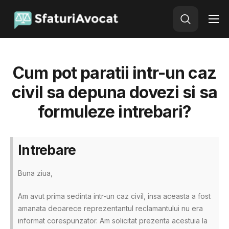
Avocat Online
Adauga o intrebare
Cum pot paratii intr-un caz
civil sa depuna dovezi si sa
formuleze intrebari?
Intrebare
Buna ziua,
Am avut prima sedinta intr-un caz civil, insa aceasta a fost
amanata deoarece reprezentantul reclamantului nu era
informat corespunzator. Am solicitat prezenta acestuia la