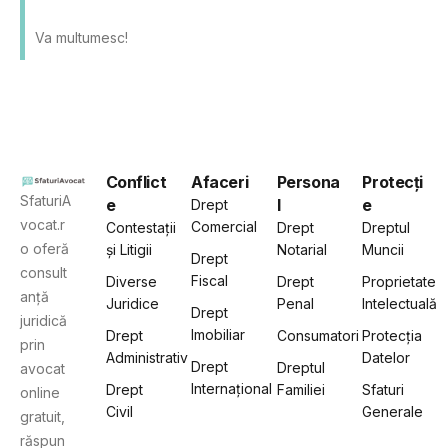
Va multumesc!
Conflict
Afaceri
Persona
Protecți
SfaturiA
e
l
e
Drept
vocat.r
Comercial
Contestații
Drept
Dreptul
o oferă
și Litigii
Notarial
Muncii
Drept
consult
Fiscal
Diverse
Drept
Proprietate
anță
Juridice
Penal
Intelectuală
Drept
juridică
Imobiliar
Drept
Consumatori
Protecția
prin
Administrativ
Datelor
Drept
Dreptul
avocat
Internațional
Drept
Familiei
Sfaturi
online
Civil
Generale
gratuit,
răspun