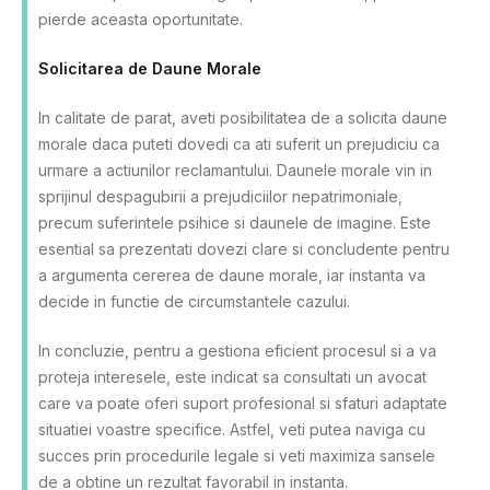
pierde aceasta oportunitate.
Solicitarea de Daune Morale
In calitate de parat, aveti posibilitatea de a solicita daune
morale daca puteti dovedi ca ati suferit un prejudiciu ca
urmare a actiunilor reclamantului. Daunele morale vin in
sprijinul despagubirii a prejudiciilor nepatrimoniale,
precum suferintele psihice si daunele de imagine. Este
esential sa prezentati dovezi clare si concludente pentru
a argumenta cererea de daune morale, iar instanta va
decide in functie de circumstantele cazului.
In concluzie, pentru a gestiona eficient procesul si a va
proteja interesele, este indicat sa consultati un avocat
care va poate oferi suport profesional si sfaturi adaptate
situatiei voastre specifice. Astfel, veti putea naviga cu
succes prin procedurile legale si veti maximiza sansele
de a obtine un rezultat favorabil in instanta.