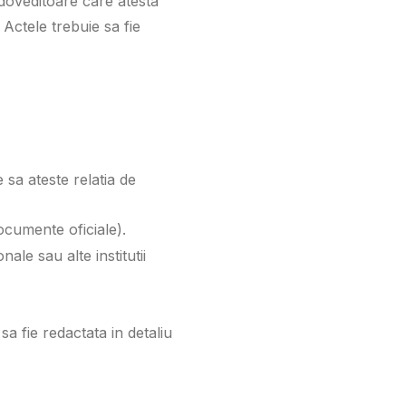
e doveditoare care atesta
Actele trebuie sa fie
e sa ateste relatia de
ocumente oficiale).
ale sau alte institutii
a fie redactata in detaliu