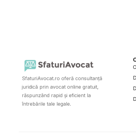
C
C
D
SfaturiAvocat.ro oferă consultanță
juridică prin avocat online gratuit,
D
răspunzând rapid și eficient la
D
întrebările tale legale.