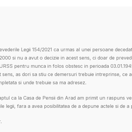
evederile Legii 154/2021 ca urmas al unei persoane decedat
000 si nu a avut o decizie in acest sens, ci doar de prevede
 URSS pentru munca in folos obstesc in perioada 03.01.1945
 sens, as dori sa stiu ce demersuri trebuie intreprinse, ce a
mpletata si unde trebuie sa ma adresez.
aptul ca la Casa de Pensii din Arad am primit un raspuns v
e legii, fara a avea posibilitatea de a depune actele si de 
.