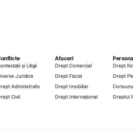
onflicte
Afaceri
Persona
ontestații și Litigii
Drept Comercial
Drept No
iverse Juridice
Drept Fiscal
Drept Pe
rept Administrativ
Drept Imobiliar
Consuma
rept Civil
Drept Internațional
Dreptul F