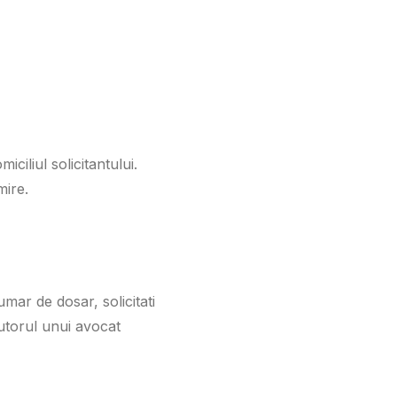
iliul solicitantului.
mire.
mar de dosar, solicitati
jutorul unui avocat