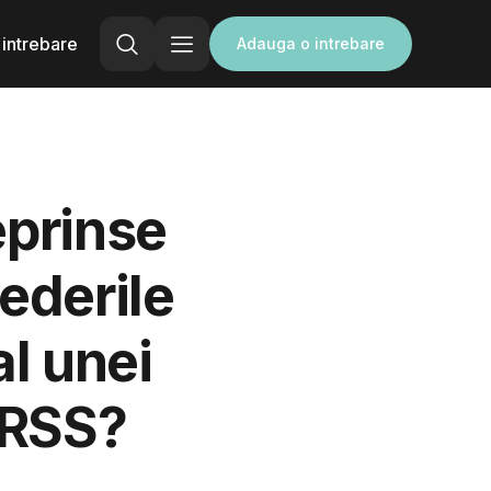
intrebare
Adauga o intrebare
eprinse
ederile
l unei
URSS?