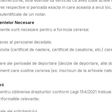
demersurile, este esential sa verificati ca aveti toate actel
i respective si perioada exacta in care aceasta a avut loc. 
autentificate de un notar.
entelor Necesare
ente sunt necesare pentru a formula cererea:
deces al persoanei decedate.
ivila (certificat de nastere, certificat de casatorie, etc.) car
re ale perioadei de deportare (decizie de deportare, alte d
ment care sustine cererea (ex. inscrisuri de la arhivele nation
ii
entru obtinerea drepturilor conform Legii 154/2021 trebuie s
informatiile relevante:
le ale solicitantului.