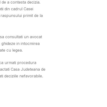
l de a contesta decizia.
ii din cadrul Casei
 raspunsului primit de la
 sa consultati un avocat
a ghideze in intocmirea
ate cu legea.
 ca urmati procedura
tactati Casa Judeteana de
i deciziile nefavorabile.