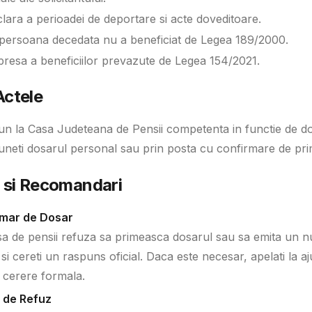
lara a perioadei de deportare si acte doveditoare.
persoana decedata nu a beneficiat de Legea 189/2000.
xpresa a beneficiilor prevazute de Legea 154/2021.
ctele
un la Casa Judeteana de Pensii competenta in functie de domic
neti dosarul personal sau prin posta cu confirmare de pri
e si Recomandari
umar de Dosar
sa de pensii refuza sa primeasca dosarul sau sa emita un nu
 si cereti un raspuns oficial. Daca este necesar, apelati la a
 cerere formala.
z de Refuz