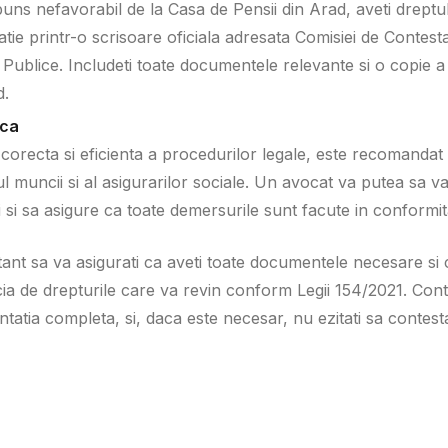
spuns nefavorabil de la Casa de Pensii din Arad, aveti dreptu
tie printr-o scrisoare oficiala adresata Comisiei de Contestat
 Publice. Includeti toate documentele relevante si o copie a
d.
ica
orecta si eficienta a procedurilor legale, este recomandat
tul muncii si al asigurarilor sociale. Un avocat va putea sa v
 si sa asigure ca toate demersurile sunt facute in conformit
tant sa va asigurati ca aveti toate documentele necesare si
ia de drepturile care va revin conform Legii 154/2021. Con
atia completa, si, daca este necesar, nu ezitati sa contestat