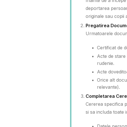
Inainte de a incepe 
deportarea persoane
originale sau copii 
Pregatirea Docum
Urmatoarele docum
Certificat de 
Acte de stare c
rudenie.
Acte doveditoa
Orice alt docu
relevante).
Completarea Cerer
Cererea specifica p
si sa includa toate 
Datele persona