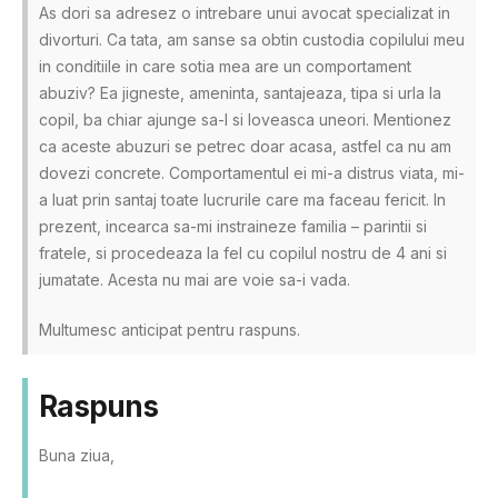
As dori sa adresez o intrebare unui avocat specializat in
divorturi. Ca tata, am sanse sa obtin custodia copilului meu
in conditiile in care sotia mea are un comportament
abuziv? Ea jigneste, ameninta, santajeaza, tipa si urla la
copil, ba chiar ajunge sa-l si loveasca uneori. Mentionez
ca aceste abuzuri se petrec doar acasa, astfel ca nu am
dovezi concrete. Comportamentul ei mi-a distrus viata, mi-
a luat prin santaj toate lucrurile care ma faceau fericit. In
prezent, incearca sa-mi instraineze familia – parintii si
fratele, si procedeaza la fel cu copilul nostru de 4 ani si
jumatate. Acesta nu mai are voie sa-i vada.
Multumesc anticipat pentru raspuns.
Raspuns
Buna ziua,