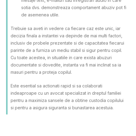
mesaje text, e-mailuri sau inregistrari audio in care
sotia dvs. demonstreaza comportament abuziv pot fi
de asemenea utile.
Trebuie sa aveti in vedere ca fiecare caz este unic, iar
decizia finala a instantei va depinde de mai multi factori,
inclusiv de probele prezentate si de capacitatea fiecarui
parinte de a furniza un mediu stabil si sigur pentru copil.
Cu toate acestea, in situatiile in care exista abuzuri
documentate si dovedite, instanta va fi mai inclinat sa ia
masuri pentru a proteja copilul.
Este esential sa actionati rapid si sa colaborati
indeaproape cu un avocat specializat in dreptul familiei
pentru a maximiza sansele de a obtine custodia copilului
si pentru a asigura siguranta si bunastarea acestuia.