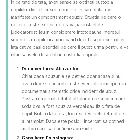
In calitate de tata, aveti sanse sa obtineti custodia
copilului dvs. chiar si in conditiile in care sotia dvs.
manifesta un comportament abuziv. Situatia pe care o
descrieti este extrem de grava, iar instantele
judecatoresti iau in considerare intotdeauna interesul
superior al copilului atunci cand decid asupra custodiei.
Iata cativa pasi esentiali pe care ii puteti urma pentru a va
intari sansele de a obtine custodia copilului:
Documentarea Abuzurilor:
Chiar daca abuzurile se petrec doar acasa si nu
aveti dovezi concrete, este esential sa incepeti sa
documentati sistematic orice incident de abuz.
Pastrati un jurnal detaliat al tuturor cazurilor in care
sotia dvs. a fost abuziva verbal sau fizic fata de
copil. Notati data, ora, locul si descrieti detaliat ce s-
a intamplat. Daca este posibil, incercati sa obtineti
martori care sa confirme abuzurile.
Consiliere Psihologica: