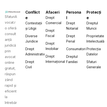
Conflict
Afaceri
Persona
Protecți
SfaturiA
e
l
e
Drept
vocat.r
Comercial
Contestații
Drept
Dreptul
o oferă
și Litigii
Notarial
Muncii
Drept
consult
Fiscal
Diverse
Drept
Proprietate
anță
Juridice
Penal
Intelectuală
Drept
juridică
Imobiliar
Drept
Consumatori
Protecția
prin
Administrativ
Datelor
Drept
Dreptul
avocat
Internațional
Drept
Familiei
Sfaturi
online
Civil
Generale
gratuit,
răspun
zând
rapid și
eficient
la
întrebăr